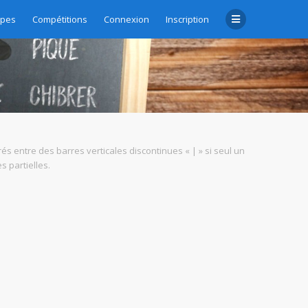
upes
Compétitions
Connexion
Inscription
rés entre des barres verticales discontinues « | » si seul un
 partielles.