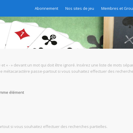
Abonnement
Nos sites de jeu
Membres et Gro
 et « - » devant un mot qui doit être ignoré. Insérez une liste de mots sépa
mme métacaractère passe-partout si vous souhaitez effectuer des recherches
comme élément
tout si vous souhaitez effectuer des recherches partielles.