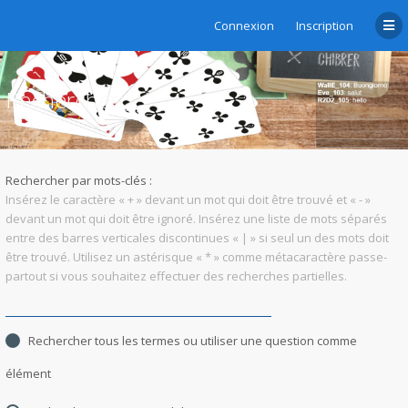
Connexion
Inscription
Rechercher
Rechercher par mots-clés :
Insérez le caractère « + » devant un mot qui doit être trouvé et « - »
devant un mot qui doit être ignoré. Insérez une liste de mots séparés
entre des barres verticales discontinues « | » si seul un des mots doit
être trouvé. Utilisez un astérisque « * » comme métacaractère passe-
partout si vous souhaitez effectuer des recherches partielles.
Rechercher tous les termes ou utiliser une question comme
élément