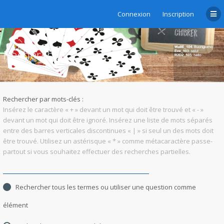
Connexion
Inscription
Rechercher
Rechercher par mots-clés :
Insérez le caractère « + » devant un mot qui doit être trouvé et « - »
devant un mot qui doit être ignoré. Insérez une liste de mots séparés
entre des barres verticales discontinues « | » si seul un des mots doit
être trouvé. Utilisez un astérisque « * » comme métacaractère passe-
partout si vous souhaitez effectuer des recherches partielles.
Rechercher tous les termes ou utiliser une question comme
élément