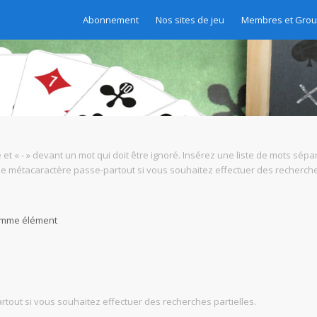
Abonnement
Nos sites de jeu
Membres et Gro
 et « - » devant un mot qui doit être ignoré. Insérez une liste de mots sépa
mme métacaractère passe-partout si vous souhaitez effectuer des recherches
comme élément
tout si vous souhaitez effectuer des recherches partielles.