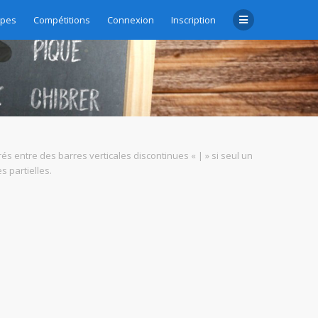
upes
Compétitions
Connexion
Inscription
rés entre des barres verticales discontinues « | » si seul un
 partielles.