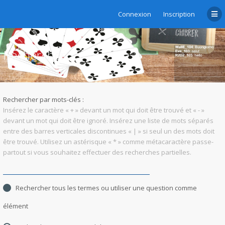
Connexion
Inscription
Rechercher
Rechercher par mots-clés :
Insérez le caractère « + » devant un mot qui doit être trouvé et « - »
devant un mot qui doit être ignoré. Insérez une liste de mots séparés
entre des barres verticales discontinues « | » si seul un des mots doit
être trouvé. Utilisez un astérisque « * » comme métacaractère passe-
partout si vous souhaitez effectuer des recherches partielles.
Rechercher tous les termes ou utiliser une question comme
élément