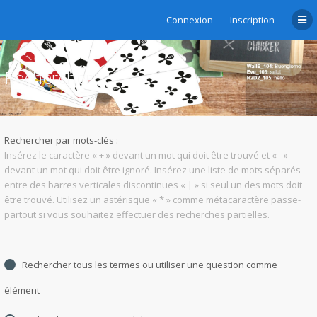
Connexion
Inscription
Rechercher
Rechercher par mots-clés :
Insérez le caractère « + » devant un mot qui doit être trouvé et « - »
devant un mot qui doit être ignoré. Insérez une liste de mots séparés
entre des barres verticales discontinues « | » si seul un des mots doit
être trouvé. Utilisez un astérisque « * » comme métacaractère passe-
partout si vous souhaitez effectuer des recherches partielles.
Rechercher tous les termes ou utiliser une question comme
élément