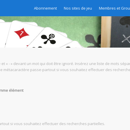
Abonnement
Nos sites de jeu
Membres et Gro
 et « - » devant un mot qui doit être ignoré. Insérez une liste de mots sépa
mme métacaractère passe-partout si vous souhaitez effectuer des recherches
comme élément
tout si vous souhaitez effectuer des recherches partielles.