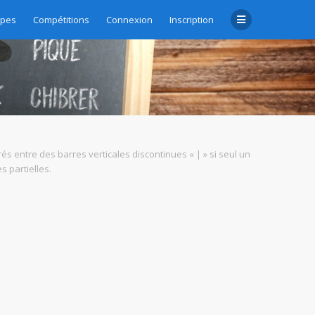
upes
Compétitions
Connexion
Inscription
rés entre des barres verticales discontinues « | » si seul un
 partielles.