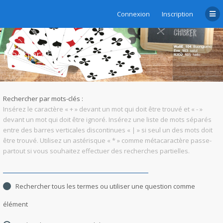
Connexion
Inscription
Rechercher
Rechercher par mots-clés :
Insérez le caractère « + » devant un mot qui doit être trouvé et « - »
devant un mot qui doit être ignoré. Insérez une liste de mots séparés
entre des barres verticales discontinues « | » si seul un des mots doit
être trouvé. Utilisez un astérisque « * » comme métacaractère passe-
partout si vous souhaitez effectuer des recherches partielles.
Rechercher tous les termes ou utiliser une question comme
élément