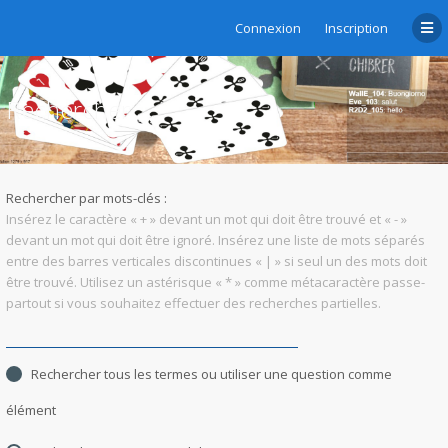
Connexion
Inscription
Rechercher
Rechercher par mots-clés :
Insérez le caractère « + » devant un mot qui doit être trouvé et « - »
devant un mot qui doit être ignoré. Insérez une liste de mots séparés
entre des barres verticales discontinues « | » si seul un des mots doit
être trouvé. Utilisez un astérisque « * » comme métacaractère passe-
partout si vous souhaitez effectuer des recherches partielles.
Rechercher tous les termes ou utiliser une question comme
élément