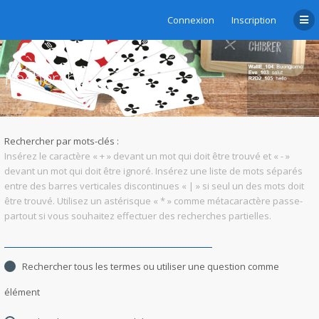
Connexion
Inscription
Rechercher
Rechercher par mots-clés :
Insérez le caractère « + » devant un mot qui doit être trouvé et « - »
devant un mot qui doit être ignoré. Insérez une liste de mots séparés
entre des barres verticales discontinues « | » si seul un des mots doit
être trouvé. Utilisez un astérisque « * » comme métacaractère passe-
partout si vous souhaitez effectuer des recherches partielles.
Rechercher tous les termes ou utiliser une question comme
élément