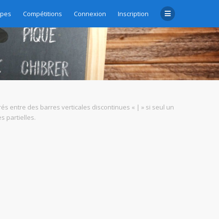
upes
Compétitions
Connexion
Inscription
rés entre des barres verticales discontinues « | » si seul un
 partielles.