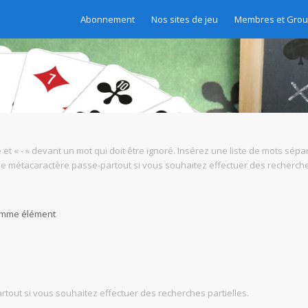
Abonnement
Nos sites de jeu
Membres et Gro
 et « - » devant un mot qui doit être ignoré. Insérez une liste de mots sépa
mme métacaractère passe-partout si vous souhaitez effectuer des recherches
comme élément
tout si vous souhaitez effectuer des recherches partielles.