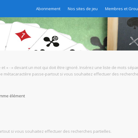
Abonnement
Nos sites de jeu
Membres et Gro
 et « - » devant un mot qui doit être ignoré. Insérez une liste de mots sépa
mme métacaractère passe-partout si vous souhaitez effectuer des recherches
comme élément
tout si vous souhaitez effectuer des recherches partielles.