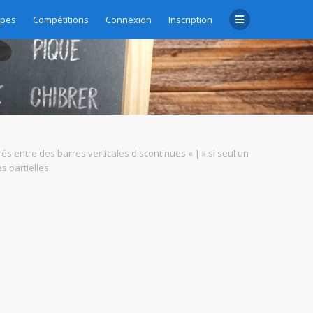
upes
Compétitions
Connexion
Inscription
rés entre des barres verticales discontinues « | » si seul un
 partielles.