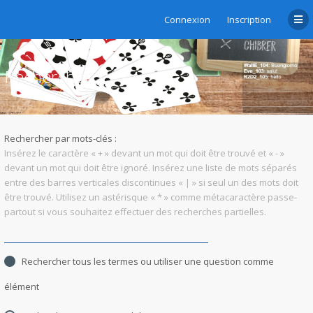
Connexion
Inscription
Rechercher
Rechercher par mots-clés :
Insérez le caractère « + » devant un mot qui doit être trouvé et « - »
devant un mot qui doit être ignoré. Insérez une liste de mots séparés
entre des barres verticales discontinues « | » si seul un des mots doit
être trouvé. Utilisez un astérisque « * » comme métacaractère passe-
partout si vous souhaitez effectuer des recherches partielles.
Rechercher tous les termes ou utiliser une question comme
élément