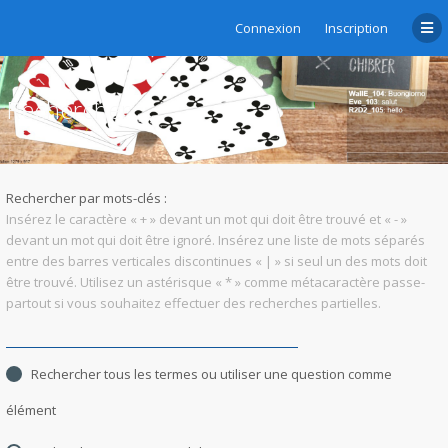
Connexion
Inscription
Rechercher
Rechercher par mots-clés :
Insérez le caractère « + » devant un mot qui doit être trouvé et « - »
devant un mot qui doit être ignoré. Insérez une liste de mots séparés
entre des barres verticales discontinues « | » si seul un des mots doit
être trouvé. Utilisez un astérisque « * » comme métacaractère passe-
partout si vous souhaitez effectuer des recherches partielles.
Rechercher tous les termes ou utiliser une question comme
élément