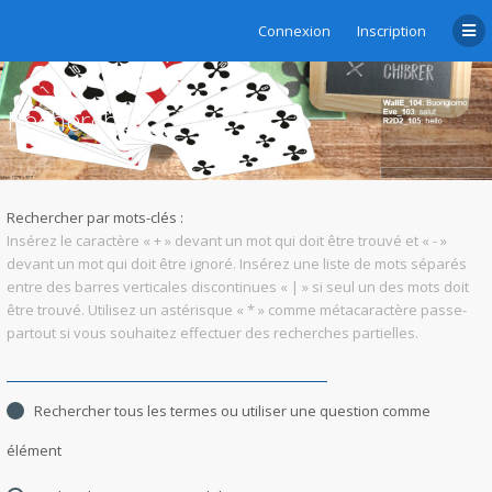
Connexion
Inscription
Rechercher
Rechercher par mots-clés :
Insérez le caractère « + » devant un mot qui doit être trouvé et « - »
devant un mot qui doit être ignoré. Insérez une liste de mots séparés
entre des barres verticales discontinues « | » si seul un des mots doit
être trouvé. Utilisez un astérisque « * » comme métacaractère passe-
partout si vous souhaitez effectuer des recherches partielles.
Rechercher tous les termes ou utiliser une question comme
élément