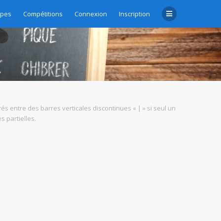
upes
Compétitions
Connexion
Inscription
rés entre des barres verticales discontinues « | » si seul un
 partielles.