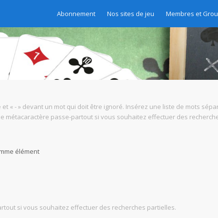
Abonnement
Nos sites de jeu
Membres et Gro
 et « - » devant un mot qui doit être ignoré. Insérez une liste de mots sépa
mme métacaractère passe-partout si vous souhaitez effectuer des recherches
comme élément
tout si vous souhaitez effectuer des recherches partielles.