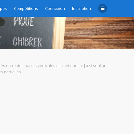
upes
Compétitions
Connexion
Inscription
rés entre des barres verticales discontinues « | » si seul un
 partielles.