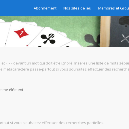
Abonnement
Nos sites de jeu
Membres et Gro
 et « - » devant un mot qui doit être ignoré. Insérez une liste de mots sépa
mme métacaractère passe-partout si vous souhaitez effectuer des recherches
comme élément
tout si vous souhaitez effectuer des recherches partielles.