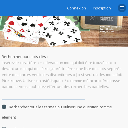
Connexion
Inscription
Rechercher
Rechercher par mots-clés :
Insérez le caractère « + » devant un mot qui doit être trouvé et « - »
devant un mot qui doit être ignoré. Insérez une liste de mots séparés
entre des barres verticales discontinues « | » si seul un des mots doit
être trouvé. Utilisez un astérisque « * » comme métacaractère passe-
partout si vous souhaitez effectuer des recherches partielles.
Rechercher tous les termes ou utiliser une question comme
élément