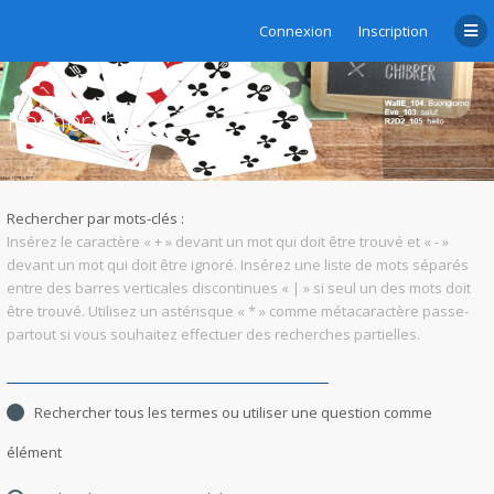
Connexion
Inscription
Rechercher
Rechercher par mots-clés :
Insérez le caractère « + » devant un mot qui doit être trouvé et « - »
devant un mot qui doit être ignoré. Insérez une liste de mots séparés
entre des barres verticales discontinues « | » si seul un des mots doit
être trouvé. Utilisez un astérisque « * » comme métacaractère passe-
partout si vous souhaitez effectuer des recherches partielles.
Rechercher tous les termes ou utiliser une question comme
élément