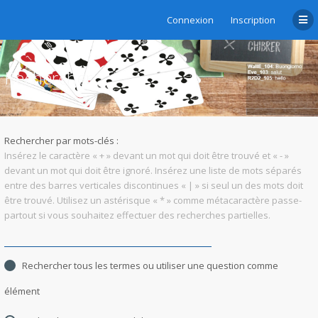
Connexion
Inscription
Rechercher
Rechercher par mots-clés :
Insérez le caractère « + » devant un mot qui doit être trouvé et « - »
devant un mot qui doit être ignoré. Insérez une liste de mots séparés
entre des barres verticales discontinues « | » si seul un des mots doit
être trouvé. Utilisez un astérisque « * » comme métacaractère passe-
partout si vous souhaitez effectuer des recherches partielles.
Rechercher tous les termes ou utiliser une question comme
élément