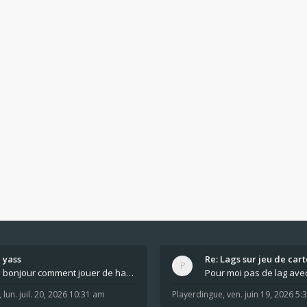
yass
Re: Lags sur jeu de cart
bonjour comment jouer de haut en bas tout atout mi
,
lun. juil. 20, 2026 10:31 am
Playerdingue
,
ven. juin 19, 2026 5