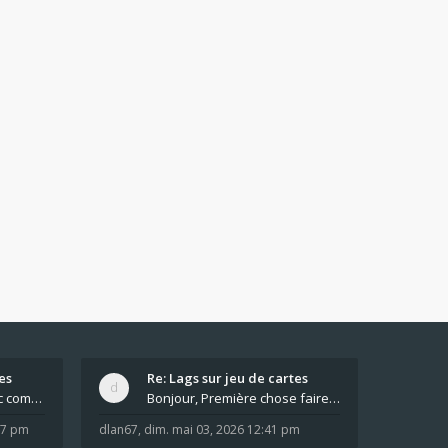
es
Re: Lags sur jeu de cartes
Pour moi pas de lag avec comme navigateur Chrome
Bonjour, Première chose faire un arrêt complet de
:37 pm
dlan67
,
dim. mai 03, 2026 12:41 pm