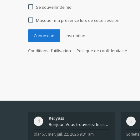
Se souvenir de moi
Masquer ma présence lors de cette session
Connexion
Inscription
Conditions d’utilisation
Politique de confidentialité
Re: yass
Bonjour, Vous trouverez le site ici dans le foru
dlan67
,
mer. juil. 22, 2026 9:31 am
Soflette