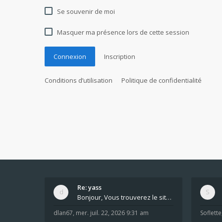
Se souvenir de moi
Masquer ma présence lors de cette session
Connexion
Inscription
Conditions d’utilisation
Politique de confidentialité
Re: yass
Bonjour, Vous trouverez le site ici dans le foru
dlan67
,
mer. juil. 22, 2026 9:31 am
Soflette