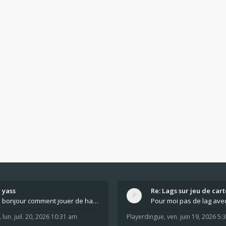
yass
Re: Lags sur jeu de cart
bonjour comment jouer de haut en bas tout atout mi
,
lun. juil. 20, 2026 10:31 am
Playerdingue
,
ven. juin 19, 2026 5