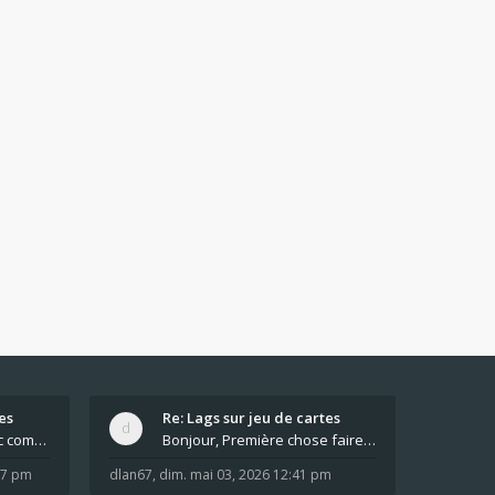
es
Re: Lags sur jeu de cartes
Pour moi pas de lag avec comme navigateur Chrome
Bonjour, Première chose faire un arrêt complet de
:37 pm
dlan67
,
dim. mai 03, 2026 12:41 pm