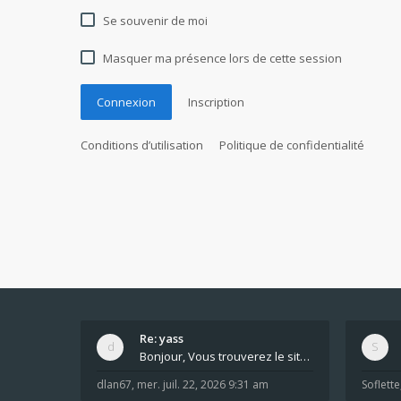
Se souvenir de moi
Masquer ma présence lors de cette session
Connexion
Inscription
Conditions d’utilisation
Politique de confidentialité
Re: yass
Bonjour, Vous trouverez le site ici dans le foru
dlan67
,
mer. juil. 22, 2026 9:31 am
Soflette