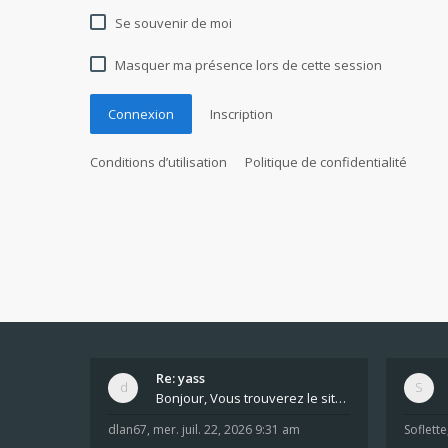
Se souvenir de moi
Masquer ma présence lors de cette session
Connexion
Inscription
Conditions d’utilisation
Politique de confidentialité
Re: yass
Bonjour, Vous trouverez le site ici dans le foru
dlan67
,
mer. juil. 22, 2026 9:31 am
Soflette