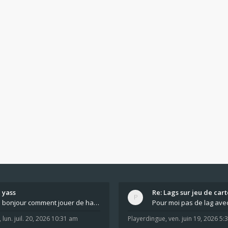
yass
Re: Lags sur jeu de cart
bonjour comment jouer de haut en bas tout atout mi
,
lun. juil. 20, 2026 10:31 am
Playerdingue
,
ven. juin 19, 2026 5