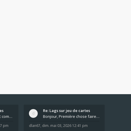
es
Re: Lags sur jeu de cartes
Pour moi pas de lag avec comme navigateur Chrome
Bonjour, Première chose faire un arrêt complet de
:37 pm
dlan67
,
dim. mai 03, 2026 12:41 pm