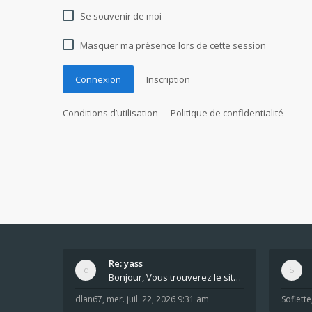
Se souvenir de moi
Masquer ma présence lors de cette session
Connexion
Inscription
Conditions d’utilisation
Politique de confidentialité
Re: yass
Bonjour, Vous trouverez le site ici dans le foru
dlan67
,
mer. juil. 22, 2026 9:31 am
Soflette