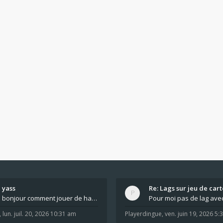
yass
Re: Lags sur jeu de cart
bonjour comment jouer de haut en bas tout atout mi
,
lun. juil. 20, 2026 10:31 am
Playerdingue
,
ven. juin 19, 2026 5