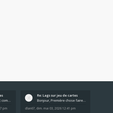
es
Re: Lags sur jeu de cartes
Pour moi pas de lag avec comme navigateur Chrome
Bonjour, Première chose faire un arrêt complet de
:37 pm
dlan67
,
dim. mai 03, 2026 12:41 pm