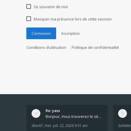
Se souvenir de moi
Masquer ma présence lors de cette session
Connexion
Inscription
Conditions d’utilisation
Politique de confidentialité
Re: yass
Bonjour, Vous trouverez le site ici dans le foru
dlan67
,
mer. juil. 22, 2026 9:31 am
Soflette