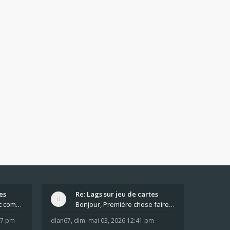
es
Re: Lags sur jeu de cartes
Pour moi pas de lag avec comme navigateur Chrome
Bonjour, Première chose faire un arrêt complet de
:37 pm
dlan67
,
dim. mai 03, 2026 12:41 pm