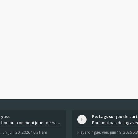
yass
Re: Lags sur jeu de cart
bonjour comment jouer de haut en bas tout atout mi
,
lun. juil. 20, 2026 10:31 am
Playerdingue
,
ven. juin 19, 2026 5