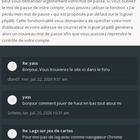
peut vous demander légitimement votre mot de passe. Si vous oubliez
le mot de passe de votre compte, vous pouvez utiliser la fonction « J’ai
perdu mon mot de passe » qui est proposée par défaut sur le logiciel
phpBB. Cette fonctionnalité vous demandera de spécifier votre nom
d’utilisateur et votre adresse de courriel et le logiciel phpBB générera
alors un nouveau mot de passe afin que vous puissiez reprendre le
contrôle de votre compte.
Re: yass
Bonjour, Vous trouverez le site ici dans le foru
dlan67
,
mer. juil. 22, 2026 9:31 am
yass
bonjour comment jouer de haut en bas tout atout mi
Soflette
,
lun. juil. 20, 2026 10:31 am
Re: Lags sur jeu de cartes
Pour moi pas de lag avec comme navigateur Chrome