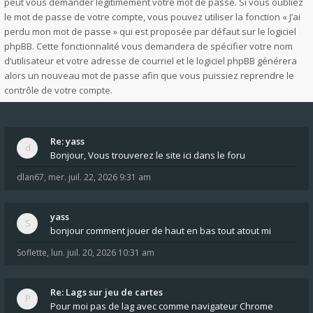
peut vous demander légitimement votre mot de passe. Si vous oubliez
le mot de passe de votre compte, vous pouvez utiliser la fonction « J’ai
perdu mon mot de passe » qui est proposée par défaut sur le logiciel
phpBB. Cette fonctionnalité vous demandera de spécifier votre nom
d’utilisateur et votre adresse de courriel et le logiciel phpBB générera
alors un nouveau mot de passe afin que vous puissiez reprendre le
contrôle de votre compte.
Re: yass
Bonjour, Vous trouverez le site ici dans le foru
dlan67
,
mer. juil. 22, 2026 9:31 am
yass
bonjour comment jouer de haut en bas tout atout mi
Soflette
,
lun. juil. 20, 2026 10:31 am
Re: Lags sur jeu de cartes
Pour moi pas de lag avec comme navigateur Chrome