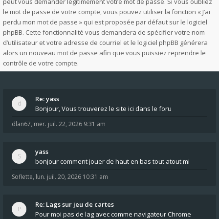
peut vous demander légitimement votre mot de passe. Si vous oubliez
le mot de passe de votre compte, vous pouvez utiliser la fonction « J’ai
perdu mon mot de passe » qui est proposée par défaut sur le logiciel
phpBB. Cette fonctionnalité vous demandera de spécifier votre nom
d’utilisateur et votre adresse de courriel et le logiciel phpBB générera
alors un nouveau mot de passe afin que vous puissiez reprendre le
contrôle de votre compte.
Re: yass
Bonjour, Vous trouverez le site ici dans le foru
dlan67
,
mer. juil. 22, 2026 9:31 am
yass
bonjour comment jouer de haut en bas tout atout mi
Soflette
,
lun. juil. 20, 2026 10:31 am
Re: Lags sur jeu de cartes
Pour moi pas de lag avec comme navigateur Chrome