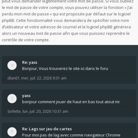
peut vous demander légitimement votre mot de passe. Si vous oubliez
le mot de passe de votre compte, vous pouvez utiliser la fonction « J’ai
perdu mon mot de passe » qui est proposée par défaut sur le logiciel
phpBB. Cette fonctionnalité vous demandera de spécifier votre nom
d’utilisateur et votre adresse de courriel et le logiciel phpBB générera
alors un nouveau mot de passe afin que vous puissiez reprendre le
contrôle de votre compte.
Re: yass
Bonjour, Vous trouverez le site ici dans le foru
dlan67
,
mer. juil. 22, 2026 9:31 am
yass
bonjour comment jouer de haut en bas tout atout mi
Soflette
,
lun. juil. 20, 2026 10:31 am
Re: Lags sur jeu de cartes
Pour moi pas de lag avec comme navigateur Chrome