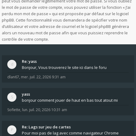
peut vous demander légitimement votre mot de passe. Si vous oubliez
le mot de passe de votre compte, vous pouvez utiliser la fonction « J’ai
perdu mon mot de passe » qui est proposée par défaut sur le logiciel
phpBB. Cette fonctionnalité vous demandera de spécifier votre nom
d’utilisateur et votre adresse de courriel et le logiciel phpBB générera
alors un nouveau mot de passe afin que vous puissiez reprendre le
contrôle de votre compte.
Re: yass
Bonjour, Vous trouverez le site ici dans le foru
dlan67
,
mer. juil. 22, 2026 9:31 am
yass
bonjour comment jouer de haut en bas tout atout mi
Soflette
,
lun. juil. 20, 2026 10:31 am
Re: Lags sur jeu de cartes
Pour moi pas de lag avec comme navigateur Chrome