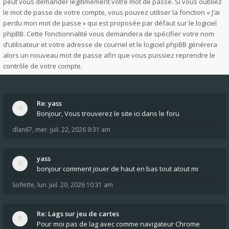
peut vous demander légitimement votre mot de passe. Si vous oubliez
le mot de passe de votre compte, vous pouvez utiliser la fonction « J’ai
perdu mon mot de passe » qui est proposée par défaut sur le logiciel
phpBB. Cette fonctionnalité vous demandera de spécifier votre nom
d’utilisateur et votre adresse de courriel et le logiciel phpBB générera
alors un nouveau mot de passe afin que vous puissiez reprendre le
contrôle de votre compte.
Re: yass
Bonjour, Vous trouverez le site ici dans le foru
dlan67
,
mer. juil. 22, 2026 9:31 am
yass
bonjour comment jouer de haut en bas tout atout mi
Soflette
,
lun. juil. 20, 2026 10:31 am
Re: Lags sur jeu de cartes
Pour moi pas de lag avec comme navigateur Chrome