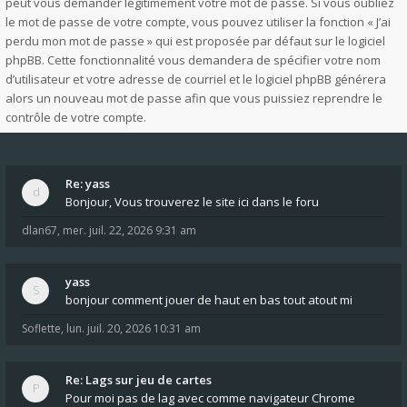
peut vous demander légitimement votre mot de passe. Si vous oubliez
le mot de passe de votre compte, vous pouvez utiliser la fonction « J’ai
perdu mon mot de passe » qui est proposée par défaut sur le logiciel
phpBB. Cette fonctionnalité vous demandera de spécifier votre nom
d’utilisateur et votre adresse de courriel et le logiciel phpBB générera
alors un nouveau mot de passe afin que vous puissiez reprendre le
contrôle de votre compte.
Re: yass
Bonjour, Vous trouverez le site ici dans le foru
dlan67
,
mer. juil. 22, 2026 9:31 am
yass
bonjour comment jouer de haut en bas tout atout mi
Soflette
,
lun. juil. 20, 2026 10:31 am
Re: Lags sur jeu de cartes
Pour moi pas de lag avec comme navigateur Chrome