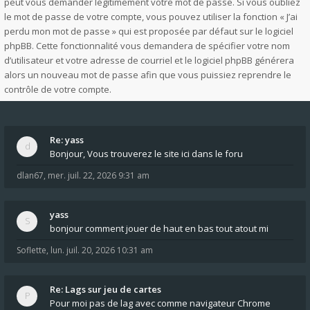
peut vous demander légitimement votre mot de passe. Si vous oubliez
le mot de passe de votre compte, vous pouvez utiliser la fonction « J’ai
perdu mon mot de passe » qui est proposée par défaut sur le logiciel
phpBB. Cette fonctionnalité vous demandera de spécifier votre nom
d’utilisateur et votre adresse de courriel et le logiciel phpBB générera
alors un nouveau mot de passe afin que vous puissiez reprendre le
contrôle de votre compte.
Re: yass
Bonjour, Vous trouverez le site ici dans le foru
dlan67
,
mer. juil. 22, 2026 9:31 am
yass
bonjour comment jouer de haut en bas tout atout mi
Soflette
,
lun. juil. 20, 2026 10:31 am
Re: Lags sur jeu de cartes
Pour moi pas de lag avec comme navigateur Chrome