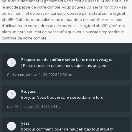
peut vous demander légitimement votre mot de passe. Si vous oubliez
le mot de passe de votre compte, vous pouvez utiliser la fonction « J’ai
perdu mon mot de passe » qui est proposée par défaut sur le logiciel
phpBB. Cette fonctionnalité vous demandera de spécifier votre nom
d’utilisateur et votre adresse de courriel et le logiciel phpBB générera
alors un nouveau mot de passe afin que vous puissiez reprendre le
contrôle de votre compte.
Proposition de coiffure selon la forme du visage.
) Petite question un peu hors sujet mais qui peut
Chrismum
,
dim. août 09, 2026 12:38 pm
Re: yass
Bonjour, Vous trouverez le site ici dans le foru
dlan67
,
mer. juil. 22, 2026 9:31 am
yass
bonjour comment jouer de haut en bas tout atout mi