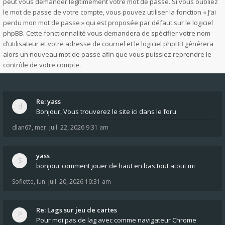
peut vous demander légitimement votre mot de passe. Si vous oubliez
le mot de passe de votre compte, vous pouvez utiliser la fonction « J’ai
perdu mon mot de passe » qui est proposée par défaut sur le logiciel
phpBB. Cette fonctionnalité vous demandera de spécifier votre nom
d’utilisateur et votre adresse de courriel et le logiciel phpBB générera
alors un nouveau mot de passe afin que vous puissiez reprendre le
contrôle de votre compte.
Re: yass
Bonjour, Vous trouverez le site ici dans le foru
dlan67
,
mer. juil. 22, 2026 9:31 am
yass
bonjour comment jouer de haut en bas tout atout mi
Soflette
,
lun. juil. 20, 2026 10:31 am
Re: Lags sur jeu de cartes
Pour moi pas de lag avec comme navigateur Chrome