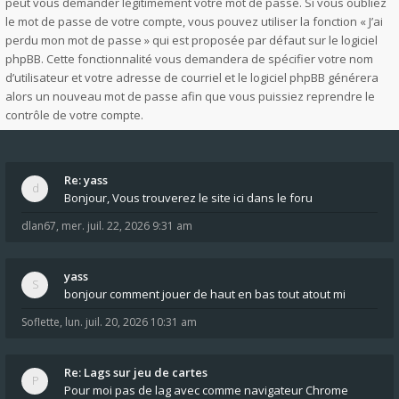
peut vous demander légitimement votre mot de passe. Si vous oubliez
le mot de passe de votre compte, vous pouvez utiliser la fonction « J’ai
perdu mon mot de passe » qui est proposée par défaut sur le logiciel
phpBB. Cette fonctionnalité vous demandera de spécifier votre nom
d’utilisateur et votre adresse de courriel et le logiciel phpBB générera
alors un nouveau mot de passe afin que vous puissiez reprendre le
contrôle de votre compte.
Re: yass
Bonjour, Vous trouverez le site ici dans le foru
dlan67
,
mer. juil. 22, 2026 9:31 am
yass
bonjour comment jouer de haut en bas tout atout mi
Soflette
,
lun. juil. 20, 2026 10:31 am
Re: Lags sur jeu de cartes
Pour moi pas de lag avec comme navigateur Chrome