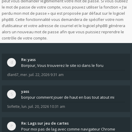
peut vous demander légitimement votre mot de passe. Si vous oubliez
le mot de passe de votre compte, vous pouvez utiliser la fonction « J’ai
perdu mon mot de passe » qui est proposée par défaut sur le logiciel
phpBB. Cette fonctionnalité vous demandera de spécifier votre nom
d’utilisateur et votre adresse de courriel et le logiciel phpBB générera
alors un nouveau mot de passe afin que vous puissiez reprendre le
contrôle de votre compte.
Re: yass
Bonjour, Vous trouverez le site ici dans le foru
dlan67
,
mer. juil. 22, 2026 9:31 am
yass
bonjour comment jouer de haut en bas tout atout mi
Soflette
,
lun. juil. 20, 2026 10:31 am
Re: Lags sur jeu de cartes
Pour moi pas de lag avec comme navigateur Chrome