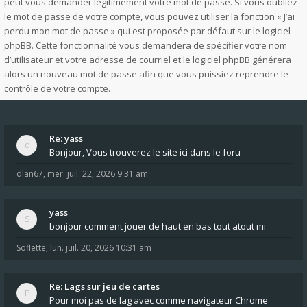
peut vous demander légitimement votre mot de passe. Si vous oubliez
le mot de passe de votre compte, vous pouvez utiliser la fonction « J’ai
perdu mon mot de passe » qui est proposée par défaut sur le logiciel
phpBB. Cette fonctionnalité vous demandera de spécifier votre nom
d’utilisateur et votre adresse de courriel et le logiciel phpBB générera
alors un nouveau mot de passe afin que vous puissiez reprendre le
contrôle de votre compte.
Re: yass
Bonjour, Vous trouverez le site ici dans le foru
dlan67
,
mer. juil. 22, 2026 9:31 am
yass
bonjour comment jouer de haut en bas tout atout mi
Soflette
,
lun. juil. 20, 2026 10:31 am
Re: Lags sur jeu de cartes
Pour moi pas de lag avec comme navigateur Chrome