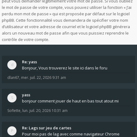
peut vous demander légitimement votre mot de passe. Si vous oubliez
le mot de passe de votre compte, vous pouvez utiliser la fonction « J’ai
perdu mon mot de passe » qui est proposée par défaut sur le logiciel
phpBB. Cette fonctionnalité vous demandera de spécifier votre nom
d’utilisateur et votre adresse de courriel et le logiciel phpBB générera
alors un nouveau mot de passe afin que vous puissiez reprendre le
contrôle de votre compte.
Re: yass
Bonjour, Vous trouverez le site ici dans le foru
dlan67
,
mer. juil. 22, 2026 9:31 am
yass
bonjour comment jouer de haut en bas tout atout mi
Soflette
,
lun. juil. 20, 2026 10:31 am
Re: Lags sur jeu de cartes
Pour moi pas de lag avec comme navigateur Chrome