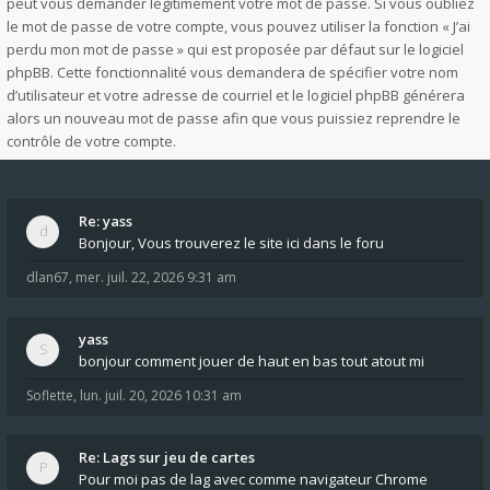
peut vous demander légitimement votre mot de passe. Si vous oubliez
le mot de passe de votre compte, vous pouvez utiliser la fonction « J’ai
perdu mon mot de passe » qui est proposée par défaut sur le logiciel
phpBB. Cette fonctionnalité vous demandera de spécifier votre nom
d’utilisateur et votre adresse de courriel et le logiciel phpBB générera
alors un nouveau mot de passe afin que vous puissiez reprendre le
contrôle de votre compte.
Re: yass
Bonjour, Vous trouverez le site ici dans le foru
dlan67
,
mer. juil. 22, 2026 9:31 am
yass
bonjour comment jouer de haut en bas tout atout mi
Soflette
,
lun. juil. 20, 2026 10:31 am
Re: Lags sur jeu de cartes
Pour moi pas de lag avec comme navigateur Chrome