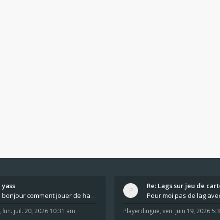
yass
Re: Lags sur jeu de cart
bonjour comment jouer de haut en bas tout atout mi
,
lun. juil. 20, 2026 10:31 am
Playerdingue
,
ven. juin 19, 2026 5