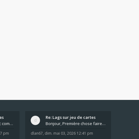
es
Re: Lags sur jeu de cartes
Pour moi pas de lag avec comme navigateur Chrome
Bonjour, Première chose faire un arrêt complet de
:37 pm
dlan67
,
dim. mai 03, 2026 12:41 pm