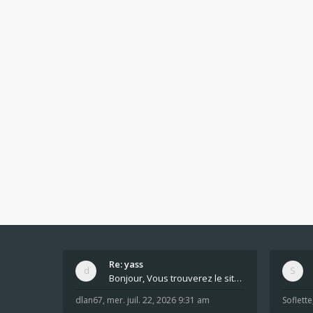
Re: yass
Bonjour, Vous trouverez le site ici dans le foru
dlan67
,
mer. juil. 22, 2026 9:31 am
Soflette