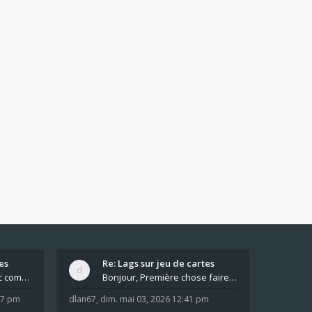
es
Re: Lags sur jeu de cartes
Pour moi pas de lag avec comme navigateur Chrome
Bonjour, Première chose faire un arrêt complet de
:37 pm
dlan67
,
dim. mai 03, 2026 12:41 pm