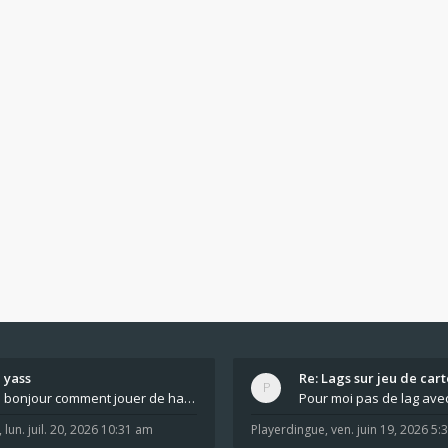
yass
Re: Lags sur jeu de cart
bonjour comment jouer de haut en bas tout atout mi
,
lun. juil. 20, 2026 10:31 am
Playerdingue
,
ven. juin 19, 2026 5