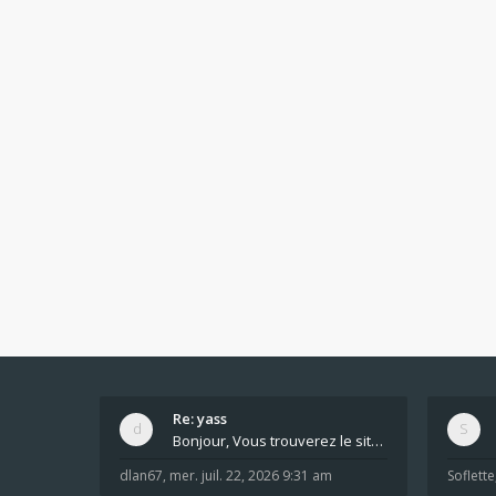
Re: yass
Bonjour, Vous trouverez le site ici dans le foru
dlan67
,
mer. juil. 22, 2026 9:31 am
Soflette