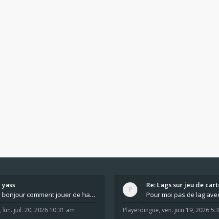
yass
Re: Lags sur jeu de cart
bonjour comment jouer de haut en bas tout atout mi
,
lun. juil. 20, 2026 10:31 am
Playerdingue
,
ven. juin 19, 2026 5