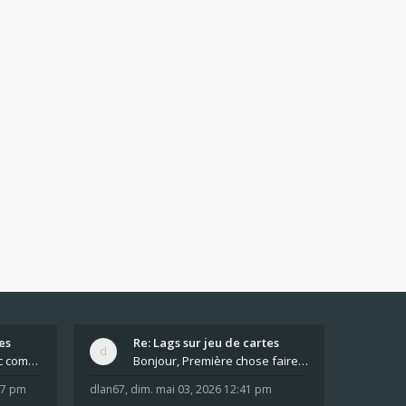
es
Re: Lags sur jeu de cartes
Pour moi pas de lag avec comme navigateur Chrome
Bonjour, Première chose faire un arrêt complet de
:37 pm
dlan67
,
dim. mai 03, 2026 12:41 pm