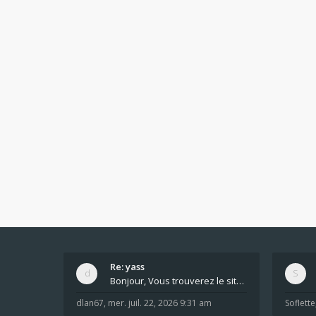
Re: yass
Bonjour, Vous trouverez le site ici dans le foru
dlan67
,
mer. juil. 22, 2026 9:31 am
Soflette