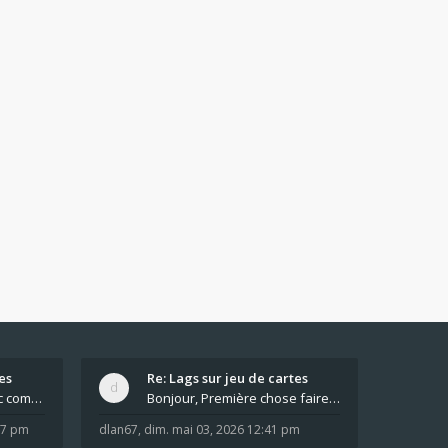
es
Re: Lags sur jeu de cartes
Pour moi pas de lag avec comme navigateur Chrome
Bonjour, Première chose faire un arrêt complet de
:37 pm
dlan67
,
dim. mai 03, 2026 12:41 pm