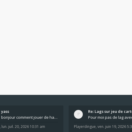
yass
Re: Lags sur jeu de cart
bonjour comment jouer de haut en bas tout atout mi
,
lun. juil. 20, 2026 10:31 am
Playerdingue
,
ven. juin 19, 2026 5