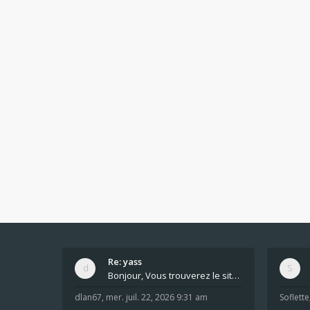
Re: yass
Bonjour, Vous trouverez le site ici dans le foru
dlan67
,
mer. juil. 22, 2026 9:31 am
Soflette