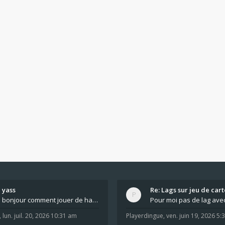
yass
Re: Lags sur jeu de cart
bonjour comment jouer de haut en bas tout atout mi
,
lun. juil. 20, 2026 10:31 am
Playerdingue
,
ven. juin 19, 2026 5