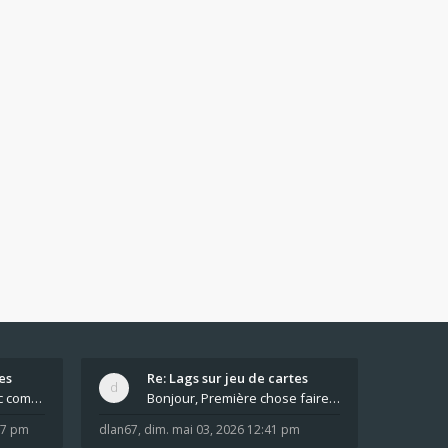
es
Re: Lags sur jeu de cartes
Pour moi pas de lag avec comme navigateur Chrome
Bonjour, Première chose faire un arrêt complet de
:37 pm
dlan67
,
dim. mai 03, 2026 12:41 pm