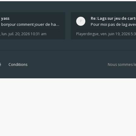
yass
Re: Lags sur jeu de cart
bonjour comment jouer de haut en bas tout atout mi
,
lun. juil. 20, 2026 10:31 am
Playerdingue
,
ven. juin 19, 2026 5
é
Conditions
Nous sommes le 