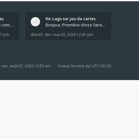
es
Re: Lags sur jeu de cartes
Pour moi pas de lag avec comme navigateur Chrome
Bonjour, Première chose faire un arrêt complet de
:37 pm
dlan67
,
dim. mai 03, 2026 12:41 pm
ven. août 07, 2026 12:55 am
Fuseau horaire sur
UTC+01:00