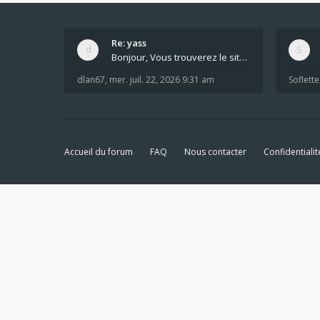
Re: yass
Bonjour, Vous trouverez le site ici dans le foru
dlan67
,
mer. juil. 22, 2026 9:31 am
Soflette
Accueil du forum
FAQ
Nous contacter
Confidentialit