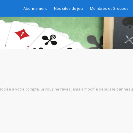
Abonnement
Nos sites de jeu
Membres et Groupes
ciée à votre compte. Si vous ne l’avez jamais modifié depuis le panneau de c