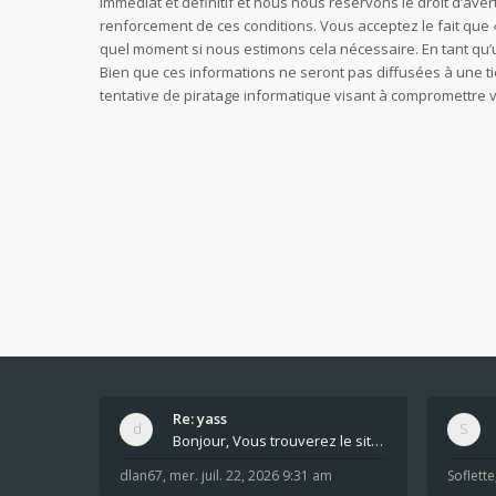
immédiat et définitif et nous nous réservons le droit d’avert
renforcement de ces conditions. Vous acceptez le fait que «
quel moment si nous estimons cela nécessaire. En tant qu’
Bien que ces informations ne seront pas diffusées à une t
tentative de piratage informatique visant à compromettre
Re: yass
Bonjour, Vous trouverez le site ici dans le foru
dlan67
,
mer. juil. 22, 2026 9:31 am
Soflette