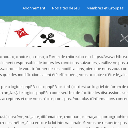
Abonnement
Nos sites de jeu
Membres et Groupes
utilisation
« nous », « notre », « nos », « Forum de chibre.ch » et « https://www.chibr
galement responsable de toutes les conditions suivantes, veuillez ne pas u
ssaierons de vous informer de ces modifications, bien que nous vous cons
rès que des modifications aient été effectuées, vous acceptez d’être légal
r « logiciel phpBB » et « phpBB Limited ») qui est un logiciel de forum de
n anglais). Le logiciel phpBB a pour seul but de faciliter les discussions s
acceptons et que nous n’acceptons pas. Pour plus d’informations concer
if, obscène, vulgaire, diffamatoire, choquant, menaçant, pornographique, e
.ch » est hébergé ou encore la loi internationale. Si vous ne respectez p