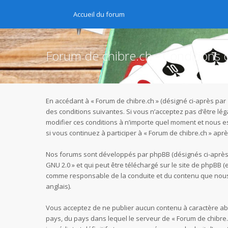
Accueil du forum
Forum de chibre.ch - Conditions d’
En accédant à « Forum de chibre.ch » (désigné ci-après par 
des conditions suivantes. Si vous n’acceptez pas d’être lé
modifier ces conditions à n’importe quel moment et nous e
si vous continuez à participer à « Forum de chibre.ch » ap
Nos forums sont développés par phpBB (désignés ci-après pa
GNU 2.0
» et qui peut être téléchargé sur
le site de phpBB
(e
comme responsable de la conduite et du contenu que nous 
anglais).
Vous acceptez de ne publier aucun contenu à caractère abus
pays, du pays dans lequel le serveur de « Forum de chibre