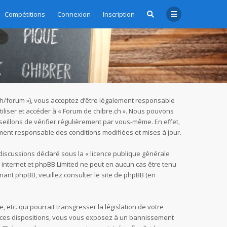
Compétitions
Connexion
Inscription
e.ch/forum »), vous acceptez d’être légalement responsable
tiliser et accéder à « Forum de chibre.ch ». Nous pouvons
eillons de vérifier régulièrement par vous-même. En effet,
ement responsable des conditions modifiées et mises à jour.
 discussions déclaré sous la «
licence publique générale
ur internet et phpBB Limited ne peut en aucun cas être tenu
nant phpBB, veuillez consulter
le site de phpBB
(en
tc. qui pourrait transgresser la législation de votre
as ces dispositions, vous vous exposez à un bannissement