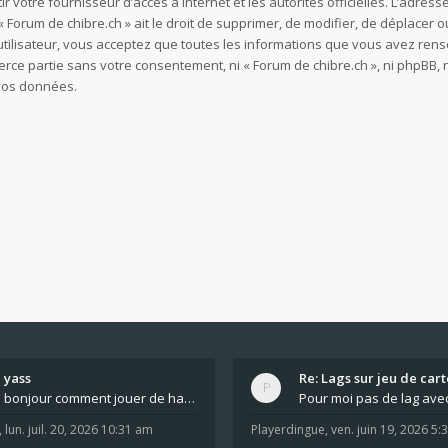
ir votre fournisseur d’accès à internet et les autorités officielles. L’adre
 Forum de chibre.ch » ait le droit de supprimer, de modifier, de déplacer o
utilisateur, vous acceptez que toutes les informations que vous avez re
ierce partie sans votre consentement, ni « Forum de chibre.ch », ni phpB
 vos données.
yass
Re: Lags sur jeu de cart
bonjour comment jouer de haut en bas tout atout mi
,
lun. juil. 20, 2026 10:31 am
Playerdingue
,
ven. juin 19, 2026 5