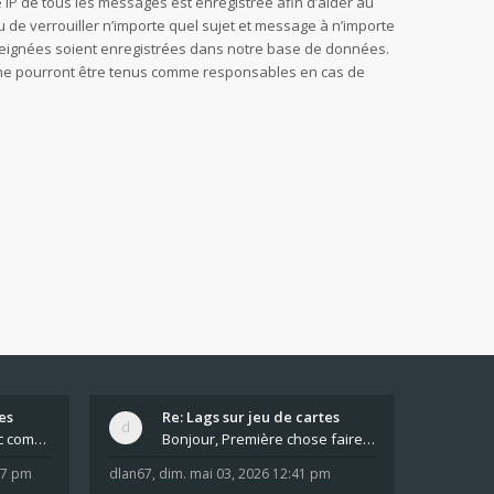
sse IP de tous les messages est enregistrée afin d’aider au
u de verrouiller n’importe quel sujet et message à n’importe
nseignées soient enregistrées dans notre base de données.
B, ne pourront être tenus comme responsables en cas de
es
Re: Lags sur jeu de cartes
Pour moi pas de lag avec comme navigateur Chrome
Bonjour, Première chose faire un arrêt complet de
:37 pm
dlan67
,
dim. mai 03, 2026 12:41 pm