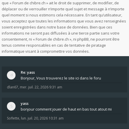
que « Forum de chibre.ch » ait le droit de supprimer, de modifier, de
déplacer ou de verrouiller n’importe quel sujet et message à n’importe
quel moment si nous estimons cela nécessaire. En tant qu’utilisateur,
vous acceptez que toutes les informations que vous avez renseignées
soient enregistrées dans notre base de données. Bien que ces
informations ne seront pas diffusées à une tierce partie sans votre
consentement, ni « Forum de chibre.ch », ni phpBB, ne pourront être
tenus comme responsables en cas de tentative de piratage
informatique visant à compromettre vos données.
Re: yass
Bonjour, Vous trouverez le site ici dans le foru
dlan67
,
mer. juil. 22, 2026 9:31 am
yass
bonjour comment jouer de haut en bas tout atout mi
Soflette
,
lun. juil. 20, 2026 10:31 am