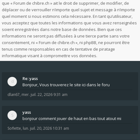
que « Forum de chibre.ch » ait le droit de supprimer, de modifier, de
déplacer ou de verrouiller n’importe quel sujet et message à n’importe
quel moment si nous estimons cela nécessaire. En tant qu’utilisateur,
vous acceptez que toutes les informations que vous avez renseignées
soient enregistrées dans notre base de données. Bien que ces
informations ne seront pas diffusées à une tierce partie sans votre
consentement, ni « Forum de chibre.ch », ni phpBB, ne pourront être
tenus comme responsables en cas de tentative de piratage
informatique visant à compromettre vos données.
Re: yass
Bonjour, Vous trouverez le site ici dans le foru
dlan67
,
mer. juil. 22, 2026 9:31 am
yass
bonjour comment jouer de haut en bas tout atout mi
Soflette
,
lun. juil. 20, 2026 10:31 am